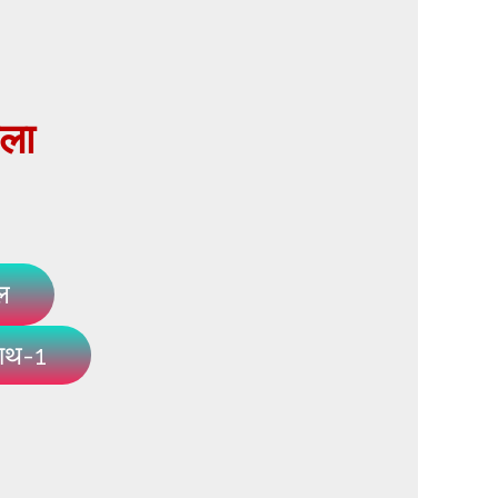
खला
ल
नाथ-1