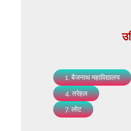
उत
1. बैजनाथ महाविद्यालय
4. तरेहल
7. लोट