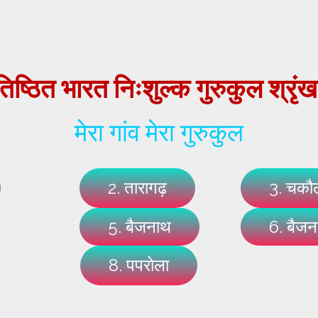
िष्ठित
भारत
निःशुल्क
गुरुकुल
श्रृं
मेरा गांव मेरा गुरुकुल
2. तारागढ़
3. चकौ
5. बैजनाथ
6. बैज
8. पपरोला