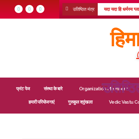
उतिष्ठित मंत्र
यदा यदा हि धर्मस्य ग्
सम्भवामि युगे युगे ||
हिम
उतिष्ठि
फ्रंट पेज
संस्था के बारे
Organization Members
हमारी परियोजनाएं
गुरुकुल श्रृंखला
Vedic Vastu C