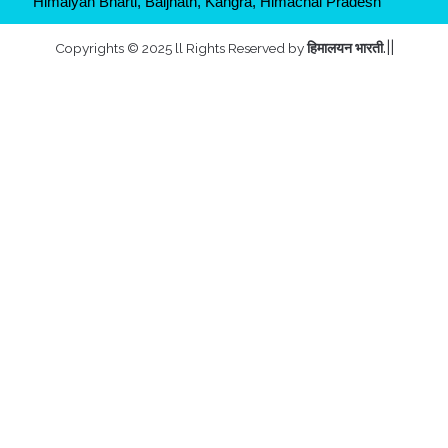
Himalyan Bharti, Baijnath, Kangra, Himachal Pradesh
.||
Copyrights © 2025 ll Rights Reserved by
हिमालयन भारती